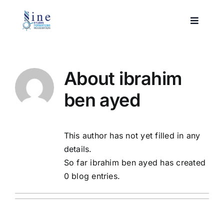
Skip
to
Toggle
content
Navigat
Acceuil
About
ibrahim
Formations
ben ayed
Services
This author has not yet filled in any
Compétences
details.
So far ibrahim ben ayed has created
0 blog entries.
À propos
Contact