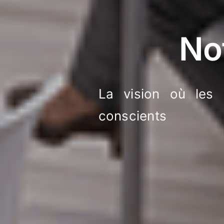
No
La vision où les 
conscients