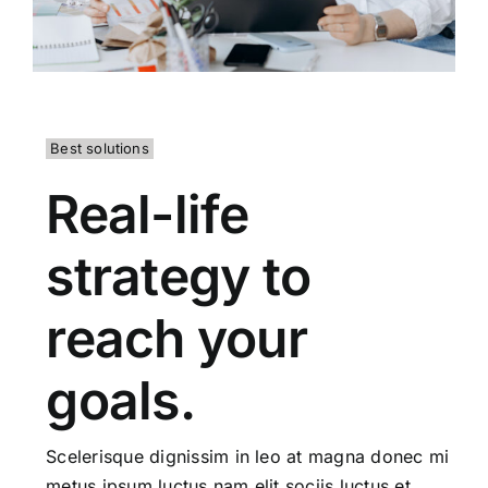
Best solutions
Real-life
strategy to
reach your
goals.
Scelerisque dignissim in leo at magna donec mi
metus ipsum luctus nam elit sociis luctus et